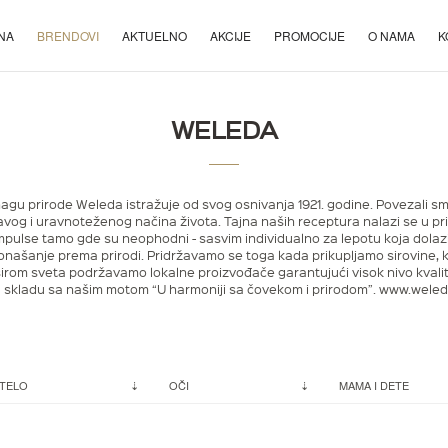
NA
BRENDOVI
AKTUELNO
AKCIJE
PROMOCIJE
O NAMA
K
WELEDA
nagu prirode Weleda istražuje od svog osnivanja 1921. godine. Povezali 
vog i uravnoteženog načina života. Tajna naših receptura nalazi se u prir
mpulse tamo gde su neophodni - sasvim individualno za lepotu koja dolazi i
našanje prema prirodi. Pridržavamo se toga kada prikupljamo sirovine, k
širom sveta podržavamo lokalne proizvođače garantujući visok nivo kvali
 u skladu sa našim motom “U harmoniji sa čovekom i prirodom”. www.wele
TELO
OČI
MAMA I DETE