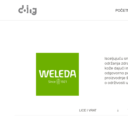
POČET
Isceljujuću s
održanja zdra
kože dajući i
odgovorno po
proizvodnje 
o održivosti
LICE I VRAT