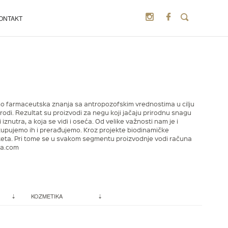
ONTAKT
smo farmaceutska znanja sa antropozofskim vrednostima u cilju
odi. Rezultat su proizvodi za negu koji jačaju prirodnu snagu
znutra, a koja se vidi i oseća. Od velike važnosti nam je i
upujemo ih i prerađujemo. Kroz projekte biodinamičke
teta. Pri tome se u svakom segmentu proizvodnje vodi računa
da.com
KOZMETIKA