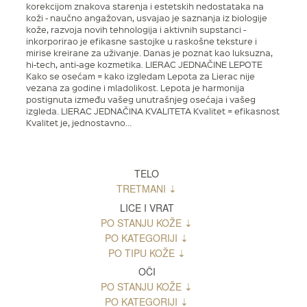
korekcijom znakova starenja i estetskih nedostataka na
koži - naučno angažovan, usvajao je saznanja iz biologije
kože, razvoja novih tehnologija i aktivnih supstanci -
inkorporirao je efikasne sastojke u raskošne teksture i
mirise kreirane za uživanje. Danas je poznat kao luksuzna,
hi-tech, anti-age kozmetika. LIERAC JEDNAČINE LEPOTE
Kako se osećam = kako izgledam Lepota za Lierac nije
vezana za godine i mladolikost. Lepota je harmonija
postignuta između vašeg unutrašnjeg osećaja i vašeg
izgleda. LIERAC JEDNAČINA KVALITETA Kvalitet = efikasnost
Kvalitet je, jednostavno…
TELO
TRETMANI
LICE I VRAT
PO STANJU KOŽE
PO KATEGORIJI
PO TIPU KOŽE
OČI
PO STANJU KOŽE
PO KATEGORIJI