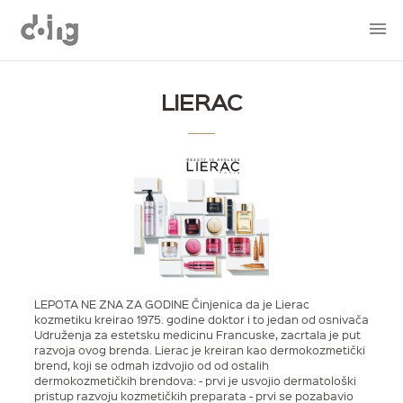
LIERAC
LEPOTA NE ZNA ZA GODINE Činjenica da je Lierac
kozmetiku kreirao 1975. godine doktor i to jedan od osnivača
Udruženja za estetsku medicinu Francuske, zacrtala je put
razvoja ovog brenda. Lierac je kreiran kao dermokozmetički
brend, koji se odmah izdvojio od od ostalih
dermokozmetičkih brendova: - prvi je usvojio dermatološki
pristup razvoju kozmetičkih preparata - prvi se pozabavio