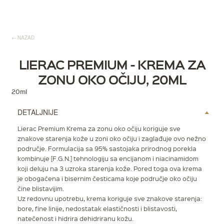
NAZAD
LIERAC PREMIUM - KREMA ZA
ZONU OKO OČIJU, 20ML
20ml
DETALJNIJE
Lierac Premium Krema za zonu oko očiju koriguje sve
znakove starenja kože u zoni oko očiju i zaglađuje ovo nežno
područje. Formulacija sa 95% sastojaka prirodnog porekla
kombinuje [F.G.N.] tehnologiju sa encijanom i niacinamidom
koji deluju na 3 uzroka starenja kože. Pored toga ova krema
je obogaćena i bisernim česticama koje područje oko očiju
čine blistavijim.
Uz redovnu upotrebu, krema koriguje sve znakove starenja:
bore, fine linije, nedostatak elastičnosti i blistavosti,
natečenost i hidrira dehidriranu kožu.