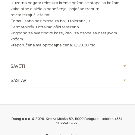
Izuzetno bogata tekstura kreme nežno se stapa sa kožom
kako bi se olakšalo nanošenje i pojačao trenutni
revitalizirajući efekat.
Formulisano bez mirisa za bolju toleranciju.
Dermatološki i oftalmološki testirano.
Pogodno za sve tipove kože, kao i za osobe sa osetljivom
kožom.
Preporučena maloprodajna cena: 8,123.00 rsd
SAVETI
SASTAV
Doing d.o.o. © 2026. Kneza Miloša 82, 11000 Beograd - telefon +381
11 655-05-65