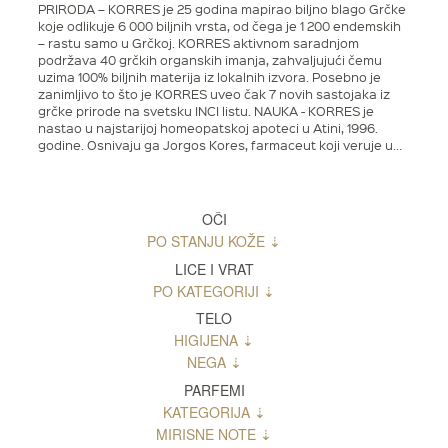
PRIRODA – KORRES je 25 godina mapirao biljno blago Grčke
koje odlikuje 6 000 biljnih vrsta, od čega je 1 200 endemskih
– rastu samo u Grčkoj. KORRES aktivnom saradnjom
podržava 40 grčkih organskih imanja, zahvaljujući čemu
uzima 100% biljnih materija iz lokalnih izvora. Posebno je
zanimljivo to što je KORRES uveo čak 7 novih sastojaka iz
grčke prirode na svetsku INCI listu. NAUKA - KORRES je
nastao u najstarijoj homeopatskoj apoteci u Atini, 1996.
godine. Osnivaju ga Jorgos Kores, farmaceut koji veruje u…
OČI
PO STANJU KOŽE
LICE I VRAT
PO KATEGORIJI
TELO
HIGIJENA
NEGA
PARFEMI
KATEGORIJA
MIRISNE NOTE