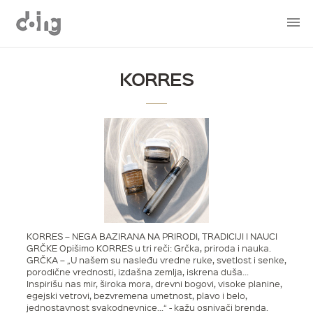
KORRES
KORRES – NEGA BAZIRANA NA PRIRODI, TRADICIJI I NAUCI
GRČKE Opišimo KORRES u tri reči: Grčka, priroda i nauka.
GRČKA – „U našem su nasleđu vredne ruke, svetlost i senke,
porodične vrednosti, izdašna zemlja, iskrena duša...
Inspirišu nas mir, široka mora, drevni bogovi, visoke planine,
egejski vetrovi, bezvremena umetnost, plavo i belo,
jednostavnost svakodnevnice...“ - kažu osnivači brenda.